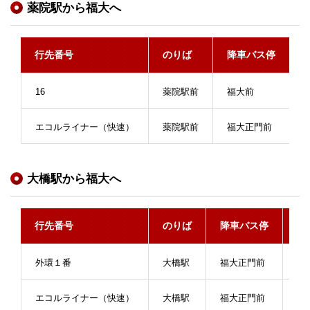
薬院駅から福大へ
行先番号
のりば
降車バス停
16
薬院駅前
福大前
エコルライナー（快速）
薬院駅前
福大正門前
大橋駅から福大へ
行先番号
のりば
降車バス停
所
外環１番
大橋駅
福大正門前
約
エコルライナー（快速）
大橋駅
福大正門前
約