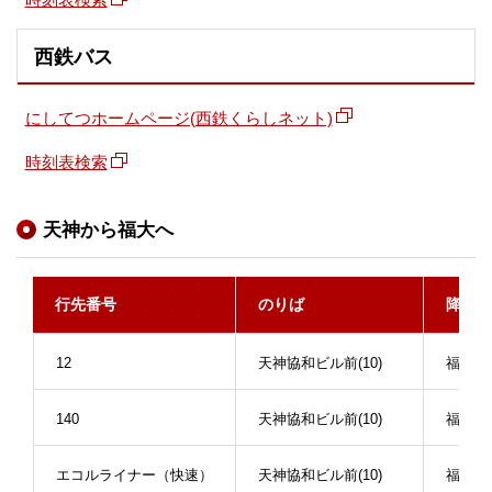
西鉄バス
にしてつホームページ(西鉄くらしネット)
時刻表検索
天神から福大へ
行先番号
のりば
降車バ
12
天神協和ビル前(10)
福大前
140
天神協和ビル前(10)
福大薬
エコルライナー（快速）
天神協和ビル前(10)
福大正