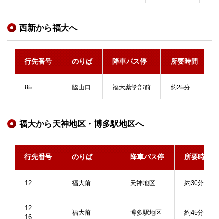
西新から福大へ
行先番号
のりば
降車バス停
所要時間
95
脇山口
福大薬学部前
約25分
福大から天神地区・博多駅地区へ
行先番号
のりば
降車バス停
所要時間
12
福大前
天神地区
約30分
12
福大前
博多駅地区
約45分
16