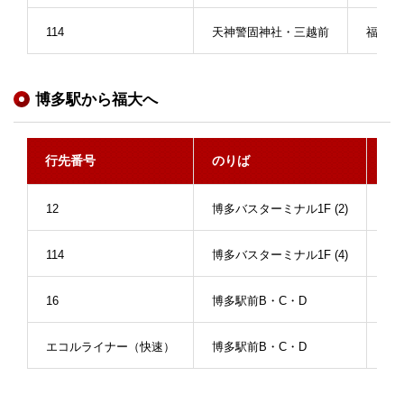
114
天神警固神社・三越前
福大薬
博多駅から福大へ
行先番号
のりば
降
12
博多バスターミナル1F (2)
福
114
博多バスターミナル1F (4)
福
16
博多駅前B・C・D
福
エコルライナー（快速）
博多駅前B・C・D
福