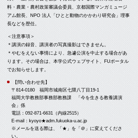
料・農業・農村政策審議会委員、京都国際マンガミュージ
アム館長、NPO 法人「ひとと動物のかかわり研究会」理事
長などを歴任。
＜注意事項＞
＊講演の録音、講演者の写真撮影はできません。
＊やむをえない事情により、急遽公演を中止する場合があ
ります。その場合は、本学公式ウェブサイト、FUポータル
でお知らせします。
【問い合わせ先】
〒814-0180 福岡市城南区七隈八丁目19-1
福岡大学教務部事務部教務課 「今を生きる教養講演
会」係
電話：092-871-6631（内線2515）
E-mail：kyoyo★adm.fukuoka-u.ac.jp
※メールを送る際は、「★」を「＠」に変えてくださ
い。