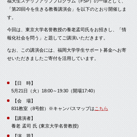
福大生ステップアッププログラム（FSP）の一環として、
「第20回今を生きる教養講演会」を以下のとおり開催しま
す。
今回は、東京大学名誉教授の養老孟司氏をお招きし、「情
報化社会を問う」と題してご講演いただきます。
なお、この講演会には、福岡大学学生サポート募金へお寄
せいただきましたご寄付を活用しています。
【日 時】
5月21日（火）18:00～19:30（開場17:40）
【会 場】
831教室（8号館）※キャンパスマップは
こちら
【講演者】
養老 孟司 氏 (東京大学名誉教授)
【演 題】