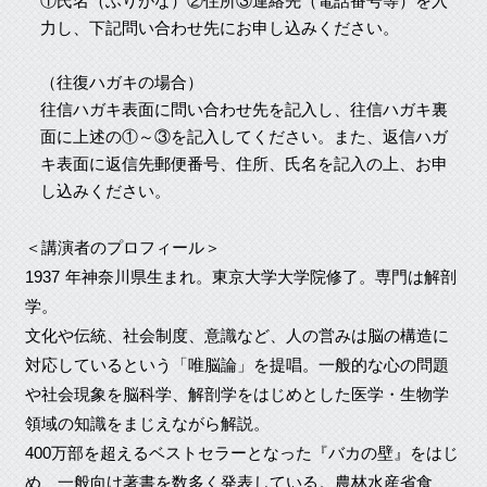
力し、下記問い合わせ先にお申し込みください。
（往復ハガキの場合）
往信ハガキ表面に問い合わせ先を記入し、往信ハガキ裏
面に上述の①～③を記入してください。また、返信ハガ
キ表面に返信先郵便番号、住所、氏名を記入の上、お申
し込みください。
＜講演者のプロフィール＞
1937 年神奈川県生まれ。東京大学大学院修了。専門は解剖
学。
文化や伝統、社会制度、意識など、人の営みは脳の構造に
対応しているという「唯脳論」を提唱。一般的な心の問題
や社会現象を脳科学、解剖学をはじめとした医学・生物学
領域の知識をまじえながら解説。
400万部を超えるベストセラーとなった『バカの壁』をはじ
め、一般向け著書を数多く発表している。農林水産省食