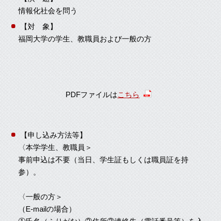
情報化社会を問う
【対 象】
福岡大学の学生、教職員および一般の方
PDFファイルは
こちら
【申し込み方法等】
〈本学学生、教職員＞
事前申込は不要（当日、学生証もしくは職員証を持
参）。
〈一般の方＞
（E-mailの場合）
①氏名（ふりがな）②住所③連絡先（電話番号等）を入