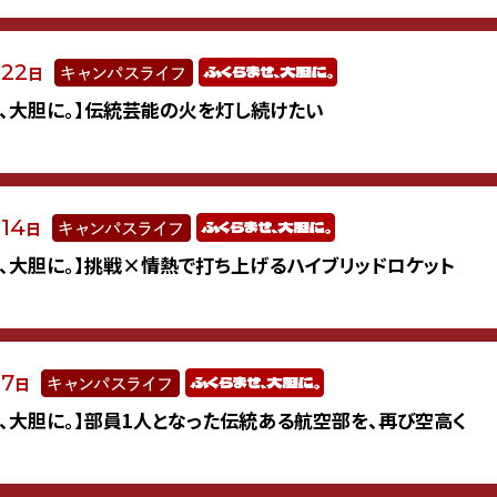
22
月
日
せ、大胆に。】伝統芸能の火を灯し続けたい
14
月
日
せ、大胆に。】挑戦×情熱で打ち上げるハイブリッドロケット
7
月
日
せ、大胆に。】部員1人となった伝統ある航空部を、再び空高く