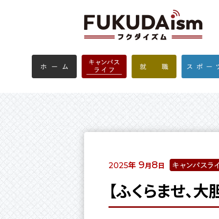
年
9
8
月
日
2025
【ふくらませ、大