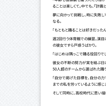
ることは楽しくて。中でも、『計画
夢に向かって挑戦し、時に失敗し
なる。
「もともと踊ることは好きだったん
週2回行う体育館での練習。演目
の彼女ですら戸惑うばかり。
「はじめは隅っこで踊る役回りでし
彼女の不断の努力が実を結ぶ日は
50人超のチームから選ばれた踊
「自分で掲げた目標を、自分の力
までの私を労っているように感じ
そして同時に、高校時代に思い描