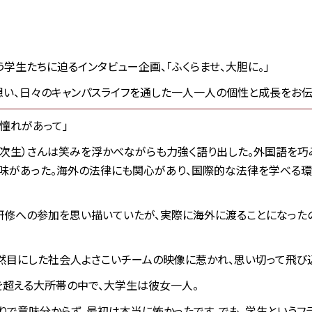
学生たちに迫るインタビュー企画、「ふくらませ、大胆に。」
い、日々のキャンパスライフを通した一人一人の個性と成長をお伝
憧れがあって」
次生）さんは笑みを浮かべながらも力強く語り出した。外国語を巧
味があった。海外の法律にも関心があり、国際的な法律を学べる
修への参加を思い描いていたが、実際に海外に渡ることになったの
で偶然目にした社会人よさこいチームの映像に惹かれ、思い切って飛び
人を超える大所帯の中で、大学生は彼女一人。
りで意味分からず、最初は本当に怖かったです。でも、学生というフ