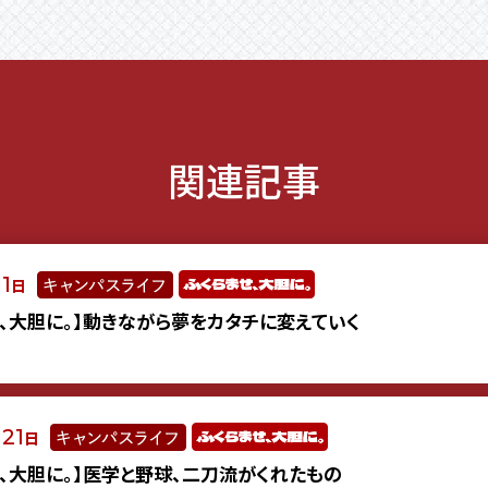
関連記事
1
月
日
せ、大胆に。】動きながら夢をカタチに変えていく
21
月
日
せ、大胆に。】医学と野球、二刀流がくれたもの